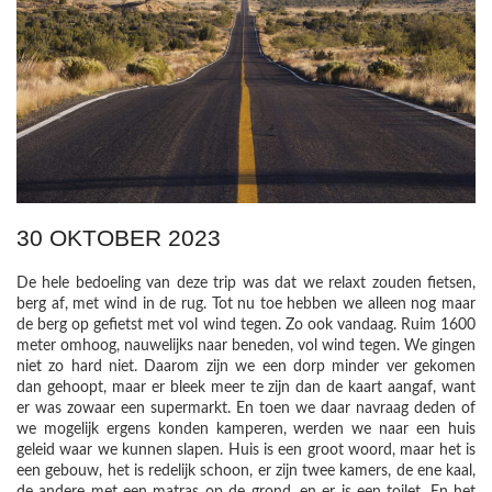
30 OKTOBER 2023
De hele bedoeling van deze trip was dat we relaxt zouden fietsen,
berg af, met wind in de rug. Tot nu toe hebben we alleen nog maar
de berg op gefietst met vol wind tegen. Zo ook vandaag. Ruim 1600
meter omhoog, nauwelijks naar beneden, vol wind tegen. We gingen
niet zo hard niet. Daarom zijn we een dorp minder ver gekomen
dan gehoopt, maar er bleek meer te zijn dan de kaart aangaf, want
er was zowaar een supermarkt. En toen we daar navraag deden of
we mogelijk ergens konden kamperen, werden we naar een huis
geleid waar we kunnen slapen. Huis is een groot woord, maar het is
een gebouw, het is redelijk schoon, er zijn twee kamers, de ene kaal,
de andere met een matras op de grond, en er is een toilet. En het