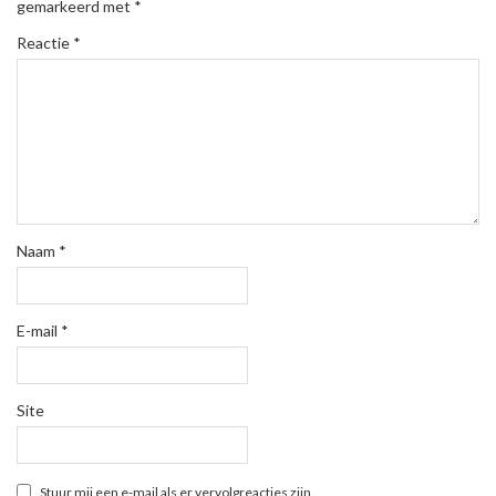
gemarkeerd met
*
Reactie
*
Naam
*
E-mail
*
Site
Stuur mij een e-mail als er vervolgreacties zijn.