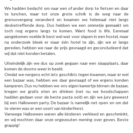
We hadden bedacht om naar een of ander dorp te fietsen en daar
te lunchen, maar tot onze grote schrik is de weg naar de
grensovergang veranderd en kwamen we helemaal niet langs
desbetreffende dorp. Dus hebben we een ommetje gemaakt om
toch nog ergens langs te komen. Want food is life. Eenmaal
aangekomen voelde ik best wel wat voor slapen in een hostel, maar
na onderzoek bleek er maar één hotel te zijn, zijn we er langs
gereden, hebben we naar de prijs gevraagd en geconcludeerd dat
wij dat niet konden betalen.
Uiteindelijk zijn we dus op zoek gegaan naar een slaapplaats, daar
komen de doorns weer in beeld.
Omdat we nergens echt iets geschikts tegen kwamen, maar er wel
een bazaar was, hebben we daar gevraagd of we ergens konden
kamperen. Dus nu hebben we ons eigen kamertje binnen de bazaar,
kregen we gratis eten en drinken (net nu we boodschappen
hadden gedaan voor de beste pasta ooit) en zijn we jury geweest
bij een Halloween party. De bazaar is namelijk net open en om dat
te vieren was er een soort van kinderfeest.
Vanwege Halloween waren alle kinderen verkleed en geschminkt,
en wij mochten daar onze ongezouten mening over geven. Beste
grappig!