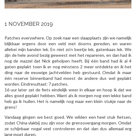
1 NOVEMBER 2019
Patches everywhere. Op zoek naar een slaapplaats zijn we namelijk
blijkbaar ergens door een veld met doorns gereden, en waren
allebei mijn banden lek. En niet zo’n beetje lek, gatenkaas lek. We
zijn de hele avond bezig geweest met het repareren, en dan had ik
nog de mazzel dat Nick geholpen heeft. Bij één band had ik al 4
gaten geplakt toen ik er nog minstens 2 meer ontdekte en ik het
ding naar de eeuwige jachtvelden heb gestuurd. Omdat ik maar
één reserve binnenband had moest de andere dus wel geplakt
worden. Eindresultaat: 7 patches.
16 uur later zat de fiets eindelijk weer in elkaar en hoop ik dat we
alles goed geplakt hebben. Want als ik morgen nog een lekke band
heb ga ik huilen. Het is namelijk nog maar een klein stukje naar de
grens!
Vandaag gingen we best goed. We wilden een heel stuk fietsen,
zodat China vlakbij zou zijn voor de grensovergang morgen. Omdat
ze schijnbaar nogal veel controleren en dat dan dus allemaal erg
lang moet duren.