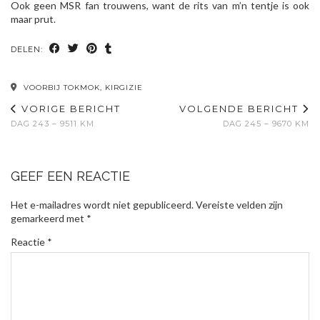
Ook geen MSR fan trouwens, want de rits van m’n tentje is ook
maar prut.
DELEN:
VOORBIJ TOKMOK, KIRGIZIE
VORIGE BERICHT
VOLGENDE BERICHT
DAG 243 – 9511 KM
DAG 245 – 9670 KM
GEEF EEN REACTIE
Het e-mailadres wordt niet gepubliceerd.
Vereiste velden zijn
gemarkeerd met
*
Reactie
*