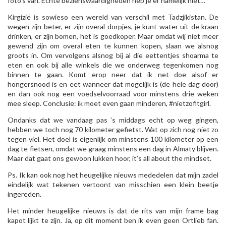
foto’s van. Echte bezienswaardigheden heb je er namelijk niet…
Kirgizië is sowieso een wereld van verschil met Tadzjikistan. De
wegen zijn beter, er zijn overal dorpjes, je kunt water uit de kraan
drinken, er zijn bomen, het is goedkoper. Maar omdat wij niet meer
gewend zijn om overal eten te kunnen kopen, slaan we alsnog
groots in. Om vervolgens alsnog bij al die eettentjes shoarma te
eten en ook bij alle winkels die we onderweg tegenkomen nog
binnen te gaan. Komt erop neer dat ik net doe alsof er
hongersnood is en eet wanneer dat mogelijk is (de hele dag door)
en dan ook nog een voedselvoorraad voor minstens drie weken
mee sleep. Conclusie: ik moet even gaan minderen, #nietzofitgirl.
Ondanks dat we vandaag pas ’s middags echt op weg gingen,
hebben we toch nog 70 kilometer gefietst. Wat op zich nog niet zo
tegen viel. Het doel is eigenlijk om minstens 100 kilometer op een
dag te fietsen, omdat we graag minstens een dag in Almaty blijven.
Maar dat gaat ons gewoon lukken hoor, it’s all about the mindset.
Ps. Ik kan ook nog het heugelijke nieuws mededelen dat mijn zadel
eindelijk wat tekenen vertoont van misschien een klein beetje
ingereden.
Het minder heugelijke nieuws is dat de rits van mijn frame bag
kapot lijkt te zijn. Ja, op dit moment ben ik even geen Ortlieb fan.